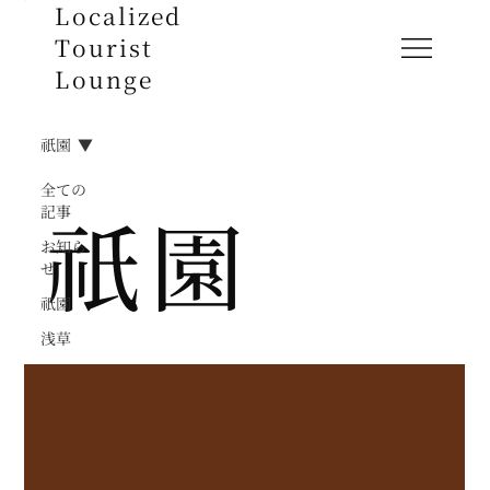
Localized
Tourist
Lounge
祇園
全ての
祇園
記事
お知ら
せ
祇園
浅草